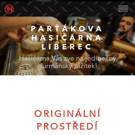
PARŤÁKOVA
HASIČÁRNA
LIBEREC
Hasičárna Vás zve na jedinečný
gurmánský zážitek!
ORIGINÁLNÍ
PROSTŘEDÍ