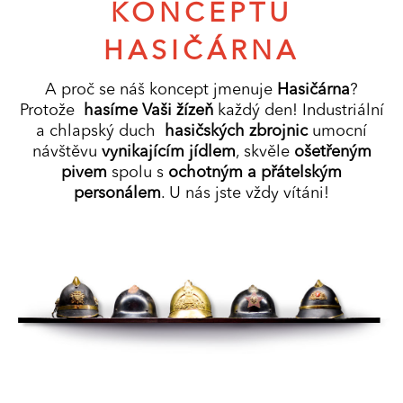
KONCEPTU
HASIČÁRNA
A proč se náš koncept jmenuje
Hasičárna
?
Protože
hasíme Vaši žízeň
každý den! Industriální
a chlapský duch
hasičských zbrojnic
umocní
návštěvu
vynikajícím jídlem
, skvěle
ošetřeným
pivem
spolu s
ochotným a přátelským
personálem
. U nás jste vždy vítáni!