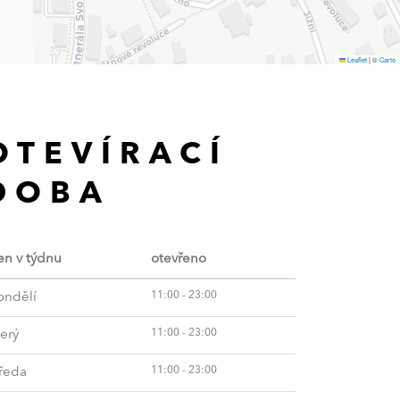
Leaflet
|
©
Carto
OTEVÍRACÍ
DOBA
en v týdnu
otevřeno
11:00 - 23:00
ondělí
11:00 - 23:00
erý
11:00 - 23:00
tředa