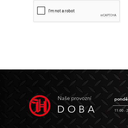
Naše provozní
ponděl
DOBA
11:00 - 