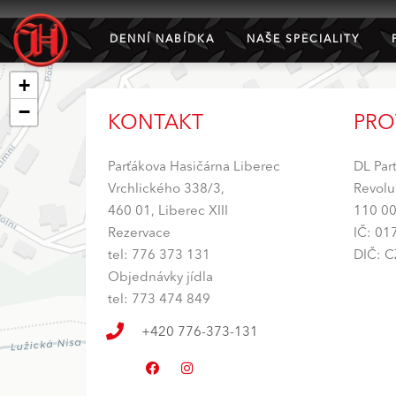
DENNÍ NABÍDKA
NAŠE SPECIALITY
+
−
KONTAKT
PRO
Parťákova Hasičárna Liberec
DL Part
Vrchlického 338/3,
Revolu
460 01, Liberec XIII
110 00
Rezervace
IČ: 01
tel: 776 373 131
DIČ: 
Objednávky jídla
tel: 773 474 849
+420 776-373-131