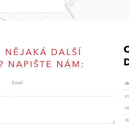
S NĚJAKÁ DALŠÍ
 NAPIŠTE NÁM:
Email
d
p
út
s