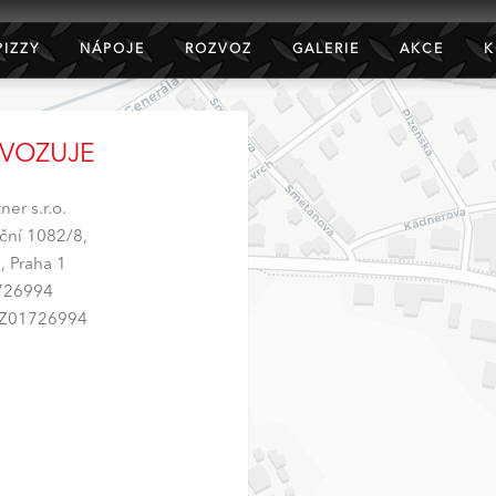
PIZZY
NÁPOJE
ROZVOZ
GALERIE
AKCE
K
VOZUJE
ner s.r.o.
ční 1082/8,
, Praha 1
726994
CZ01726994