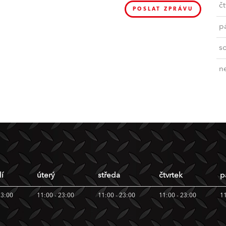
čt
POSLAT ZPRÁVU
p
s
n
í
úterý
středa
čtvrtek
p
23:00
11:00 - 23:00
11:00 - 23:00
11:00 - 23:00
11